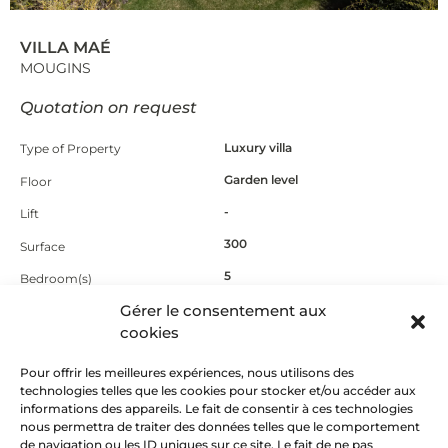
VILLA MAÉ
MOUGINS
Quotation on request
Luxury villa
Type of Property
Garden level
Floor
-
Lift
300
Surface
5
Bedroom(s)
5
Gérer le consentement aux
Bathroom
cookies
Garden and pool
Extérior
Possibility of booking your
Pour offrir les meilleures expériences, nous utilisons des
Other infos
transfers, mid-week and end
technologies telles que les cookies pour stocker et/ou accéder aux
cleaning included
informations des appareils. Le fait de consentir à ces technologies
nous permettra de traiter des données telles que le comportement
de navigation ou les ID uniques sur ce site. Le fait de ne pas
WE LIKE