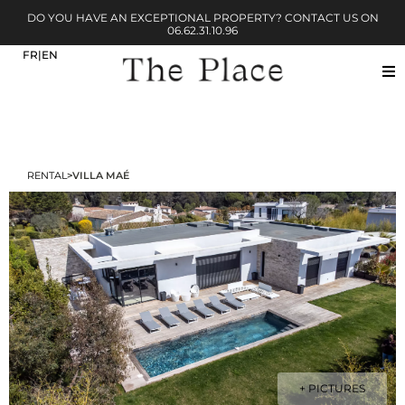
DO YOU HAVE AN EXCEPTIONAL PROPERTY? CONTACT US ON
06.62.31.10.96
RENTAL
>
VILLA MAÉ
+ PICTURES