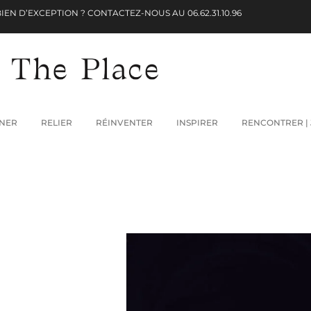
BIEN D’EXCEPTION ? CONTACTEZ-NOUS AU
06.62.31.10.96
NER
RELIER
RÉINVENTER
INSPIRER
RENCONTRER | 