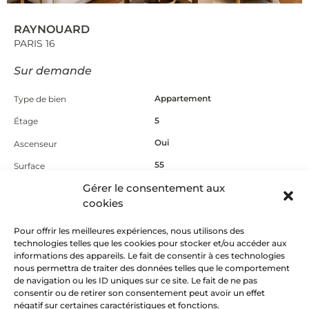
RAYNOUARD
PARIS 16
Sur demande
Appartement
Type de bien
5
Étage
Oui
Ascenseur
55
Surface
1
Gérer le consentement aux
Chambre(s)
cookies
1
Salle de bain
Oui
Pour offrir les meilleures expériences, nous utilisons des
Extérieur
technologies telles que les cookies pour stocker et/ou accéder aux
Autres infos
informations des appareils. Le fait de consentir à ces technologies
nous permettra de traiter des données telles que le comportement
de navigation ou les ID uniques sur ce site. Le fait de ne pas
consentir ou de retirer son consentement peut avoir un effet
ON AIME
négatif sur certaines caractéristiques et fonctions.