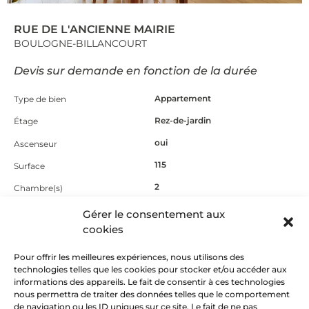
RUE DE L'ANCIENNE MAIRIE
BOULOGNE-BILLANCOURT
Devis sur demande en fonction de la durée
Appartement
Type de bien
Rez-de-jardin
Étage
oui
Ascenseur
115
Surface
2
Chambre(s)
2
Salle de bain
Gérer le consentement aux
cookies
oui
Extérieur
Jardin avec terrasse
Autres infos
Pour offrir les meilleures expériences, nous utilisons des
technologies telles que les cookies pour stocker et/ou accéder aux
informations des appareils. Le fait de consentir à ces technologies
nous permettra de traiter des données telles que le comportement
ON AIME
de navigation ou les ID uniques sur ce site. Le fait de ne pas