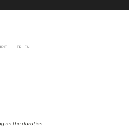
IRIT
FR | EN
g on the duration