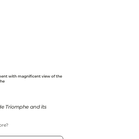
ent with magnificent view of the
phe
 de Triomphe and its
ore?