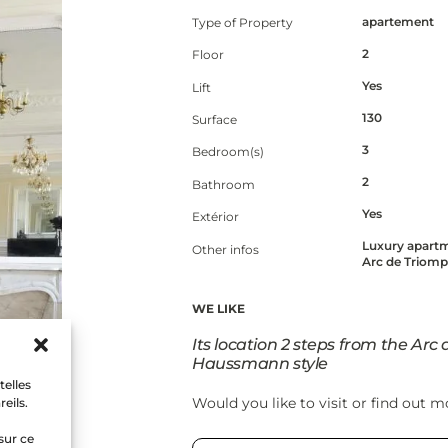
apartement
Type of Property
2
Floor
Yes
Lift
130
Surface
3
Bedroom(s)
2
Bathroom
Yes
Extérior
Luxury apartm
Other infos
Arc de Triom
WE LIKE
Its location 2 steps from the Arc
Haussmann style
telles
Would you like to visit or find out m
eils.
sur ce